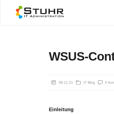
WSUS-Cont
08.11.21
IT Blog
0
Ko
Einleitung