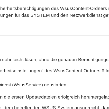
Sicherheitsberechtigungen des WsusContent-Ordner
tigungen für das SYSTEM und den Netzwerkdienst gefe
ch sehr leicht lösen, ohne die genauen Berechtigu
cherheitseinstellungen“ des WsusContent-Ordners öff
ienst (WsusService) neustarten.
die ersten Updatedateien erfolgreich heruntergela
ei dem betreffenden WSUS-System ausgereicht, dami