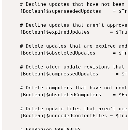
# Decline updates that have not been a
[Boolean]$superseededUpdates    = $Tru
# Decline updates that aren't approved
[Boolean]$expiredUpdates       = $True
# Delete updates that are expired and 
[Boolean]$obsoletedUpdates      = $Tru
# Delete older update revisions that h
[Boolean]$compressedUpdates      = $Tr
# Delete computers that have not conta
[Boolean]$obsoletedComputers    = $Fal
# Delete update files that aren't need
[Boolean]$unneededContentFiles = $True
# EndRegion VARIABLES 
