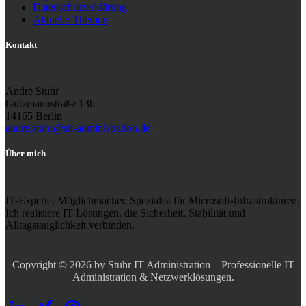
Datenschutzerklärung
Aktuelle Themen
Kontakt
André Stuhr
Gutzmannstraße 13b
14165 Berlin
andre.stuhr@sit-administration.de
Über mich
IT-Experte. Möglichmacher. Spezialist für Microsoft-Infrastrukturen.
Ich realisiere IT-Lösungen, die Sicherheit, Stabilität und
Alltagstauglichkeit verbinden.
Copyright © 2026 by Stuhr IT Administration – Professionelle IT
Administration & Netzwerklösungen.