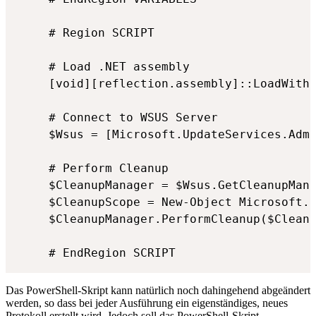
# Region SCRIPT 

# Load .NET assembly 

[void][reflection.assembly]::LoadWithP
# Connect to WSUS Server 

$Wsus = [Microsoft.UpdateServices.Admi
# Perform Cleanup 

$CleanupManager = $Wsus.GetCleanupMana
$CleanupScope = New-Object Microsoft.U
$CleanupManager.PerformCleanup($Cleanu
# EndRegion SCRIPT
Das PowerShell-Skript kann natürlich noch dahingehend abgeändert
werden, so dass bei jeder Ausführung ein eigenständiges, neues
Protokoll erstellt wird. Jedoch soll das PowerShell-Skript