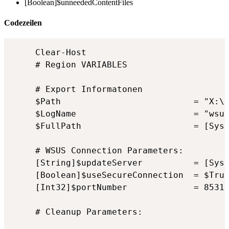
[Boolean]$unneededContentFiles
Codezeilen
Clear-Host

# Region VARIABLES 

# Export Informatonen

$Path                          = "X:\L
$LogName                       = "wsus
$FullPath                      = [Syst
# WSUS Connection Parameters: 

[String]$updateServer          = [Syst
[Boolean]$useSecureConnection  = $True
[Int32]$portNumber             = 8531

# Cleanup Parameters:
