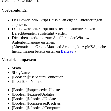
Gefahr anzuwenden ist!
Vorbereitungen
Das PowerShell-Skript Beispiel an eigene Anforderungen
anpassen.
Das PowerShell-Skript muss stets mit administrativen
Berechtigungen ausgeführt werden.
Dienstbenutzerkonto zum Ausführen der Windows
Aufgabenplanung erstellen.
(Alternativ ein Group Managed Account, kurz gMSA, siehe
hierzu meinen bereits erstellten
Beitrag
.)
Variablen anpassen:
$Path
$LogName
[Boolean]$useSecureConnection
[Int32]$portNumber
[Boolean]$superseededUpdates
[Boolean]$expiredUpdates
[Boolean]$obsoletedUpdates
[Boolean]$compressedUpdates
[Boolean]$obsoletedComputers